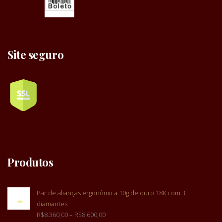
Site seguro
Produtos
Par de alianças ergonômica 10g de ouro 18K com 3
diamantes
R$
8.360,00
–
R$
8.600,00