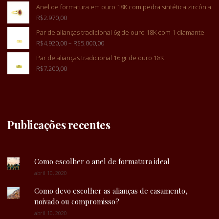
Anel de formatura em ouro 18K com pedra sintética zircônia
R$
2.970,00
Par de alianças tradicional 6g de ouro 18K com 1 diamante
R$
4.920,00
–
R$
5.000,00
Par de alianças tradicional 16 gr de ouro 18K
R$
7.200,00
Publicações recentes
Como escolher o anel de formatura ideal
abril 10, 2020
Como devo escolher as alianças de casamento,
noivado ou compromisso?
abril 10, 2020