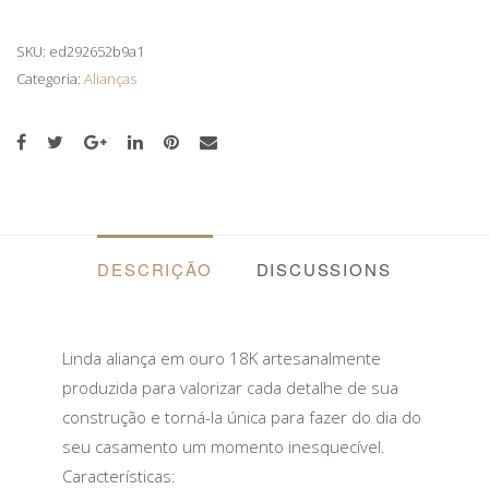
TRADICIONAL
13
SKU:
ed292652b9a1
GR
Categoria:
Alianças
DE
OURO
18K
QUANTIDADE
DESCRIÇÃO
DISCUSSIONS
Linda aliança em ouro 18K artesanalmente
produzida para valorizar cada detalhe de sua
construção e torná-la única para fazer do dia do
seu casamento um momento inesquecível.
Características: