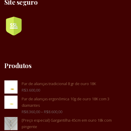
Site seguro
Produtos
Par de alianças tradicional 8 gr de ouro 18K
R$
3.600,00
Par de alianças ergonômica 10g de ouro 18K com 3
diamantes
R$
8.360,00
–
R$
8.600,00
[Preço especial] Gargantilha 45cm em ouro 18k com
pingente