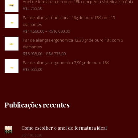
Anel de formatura em ouro 18K com pedra sintética zircônia
R$
2.755,50
Par de alianças tradicional 16g de ouro 18K com 19
diamantes
R$
14.560,00
–
R$
16.000,00
Par de alianças ergonomica 12,30 gr de ouro 18K com 5
diamantes
R$
5.935,00
–
R$
6.735,00
Par de alianças ergonomica 7,90 gr de ouro 18K
R$
3.555,00
Publicações recentes
Como escolher o anel de formatura ideal
abril 10, 2020