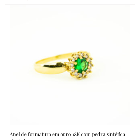
Anel de formatura em ouro 18K com pedra sintética
OLHADA RÁPIDA