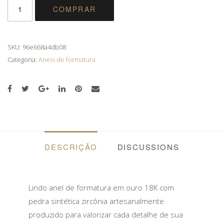
ANEL
COMPRAR
DE
FORMATURA
EM
OURO
SKU:
96e668a4db08
18K
Categoria:
Aneis de formatura
COM
PEDRA
SINTÉTICA
ZIRCÔNIA
QUANTIDADE
DESCRIÇÃO
DISCUSSIONS
Lindo anel de formatura em ouro 18K com
pedra sintética zircônia artesanalmente
produzido para valorizar cada detalhe de sua