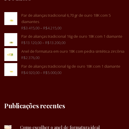
Par de alianças tradicional 6,70 gr de ouro 18K com 5
diamantes
R$
3.415,00
–
R$
4.215,00
Par de alianças tradicional 16g de ouro 18K com 1 diamante
R$
13.120,00
–
R$
13.200,00
Anel de formatura em ouro 18K com pedra sintética zircônia
R$
2.376,00
Par de alianças tradicional 6g de ouro 18K com 1 diamante
R$
4.920,00
–
R$
5.000,00
Publicações recentes
Como escolher o anel de formatura ideal