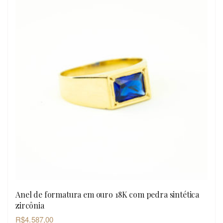
Anel de formatura em ouro 18K com pedra sintética
OLHADA RÁPIDA
zircônia
R$
4.587,00