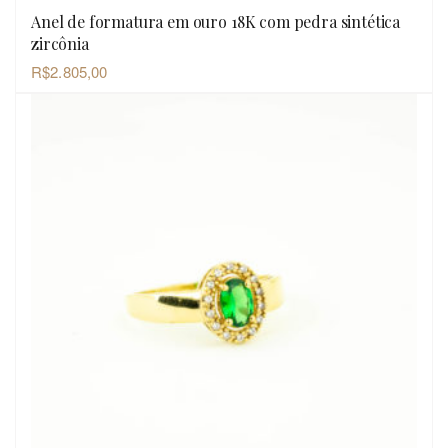
Anel de formatura em ouro 18K com pedra sintética
OLHADA RÁPIDA
zircônia
R$
2.805,00