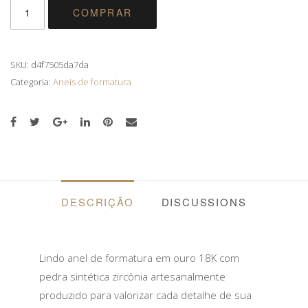
ANEL
COMPRAR
DE
FORMATURA
EM
OURO
SKU:
d4f7505da7da
18K
Categoria:
Aneis de formatura
COM
PEDRA
SINTÉTICA
ZIRCÔNIA
QUANTIDADE
DESCRIÇÃO
DISCUSSIONS
Lindo anel de formatura em ouro 18K com
pedra sintética zircônia artesanalmente
produzido para valorizar cada detalhe de sua