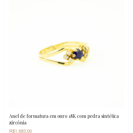
Anel de formatura em ouro 18K com pedra sintética
OLHADA RÁPIDA
zircônia
R$
1.683,00