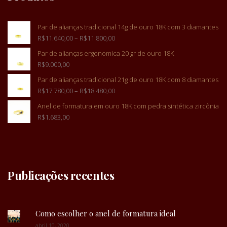
Par de alianças tradicional 14g de ouro 18K com 3 diamantes
R$
11.640,00
–
R$
11.800,00
Par de alianças ergonomica 20 gr de ouro 18K
R$
9.000,00
Par de alianças tradicional 21g de ouro 18K com 8 diamantes
R$
17.780,00
–
R$
18.480,00
Anel de formatura em ouro 18K com pedra sintética zircônia
R$
1.683,00
Publicações recentes
Como escolher o anel de formatura ideal
abril 10, 2020