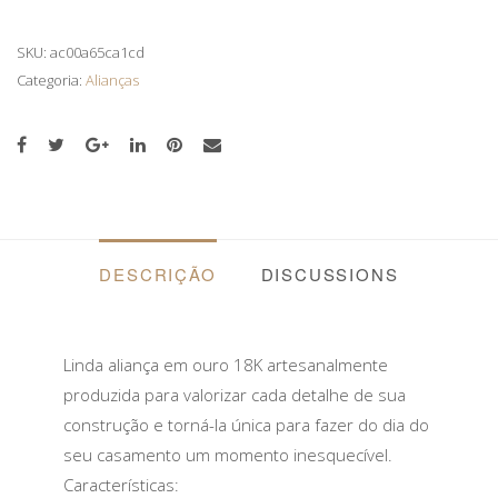
TRADICIONAL
8,5
SKU:
ac00a65ca1cd
GR
Categoria:
Alianças
DE
OURO
18K
QUANTIDADE
DESCRIÇÃO
DISCUSSIONS
Linda aliança em ouro 18K artesanalmente
produzida para valorizar cada detalhe de sua
construção e torná-la única para fazer do dia do
seu casamento um momento inesquecível.
Características: