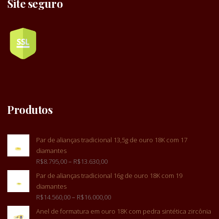
Site seguro
Produtos
Par de alianças tradicional 13,5g de ouro 18K com 17
diamantes
R$
8.795,00
–
R$
13.630,00
Par de alianças tradicional 16g de ouro 18K com 19
diamantes
R$
14.560,00
–
R$
16.000,00
Anel de formatura em ouro 18K com pedra sintética zircônia