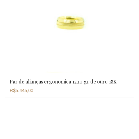
Par de alianças ergonomica 12,10 gr de ouro 18K
OLHADA RÁPIDA
R$
5.445,00