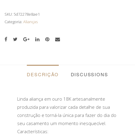
TRADICIONAL
14
SKU:
5d72278e8ae1
GR
Categoria:
Alianças
DE
OURO
18K
QUANTIDADE
DESCRIÇÃO
DISCUSSIONS
Linda aliança em ouro 18K artesanalmente
produzida para valorizar cada detalhe de sua
construção e torná-la única para fazer do dia do
seu casamento um momento inesquecível.
Características: