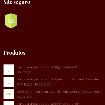
Site seguro
Produtos
Par de alianças tradicional 10 gr de ouro 18K
R$
4.500,00
Par de alianças tradicional 9g de ouro 18K com 2 diamantes
R$
7.460,00
–
R$
7.540,00
Anel de formatura em ouro 18K com pedra sintética zircônia
R$
2.376,00
Par de alianças tradicional 3,5 gr de ouro 18K