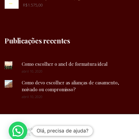
R$
1.575,00
Publicações recentes
Como escolher o anel de formatura ideal
abril 10, 2020
Como devo escolher as alianças de casamento,
noivado ou compromisso?
abril 10, 2020
Desenvolvido por
Plim.ag
| Todos os direitos
Olá, precisa de ajuda?
reservados.